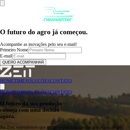
O futuro do agro já começou.
Acompanhe as inovações pelo seu e-mail!
Primeiro Nome
E-mail
QUERO ACOMPANHAR
HOME
TIME
SOLUÇÕES
CONTATO
HOME
TIME
SOLUÇÕES
CONTATO
O futuro da sua produção
começa com uma decisão
agora.
Na Zeit, entendemos que tempo e precisão são decisivos no campo.